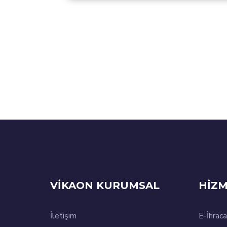
VİKAON KURUMSAL
HİZM
İletişim
E-İhraca